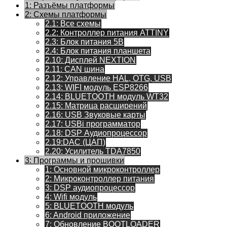
1: Разъёмы платформы
2: Схемы платформы
2.1: Все схемы
2.2: Контроллер питания ATTINY
2.3: Блок питания 5В
2.4: Блок питания планшета
2.10: Дисплей NEXTION
2.11: CAN шина
2.12: Управление HAL, OTG, USB
2.13: WIFI модуль ESP8266
2.14: BLUETOOTH модуль WT32
2.15: Матрица расширений
2.16: USB Звуковые карты
2.17: USBi программатор
2.18: DSP Аудиопроцессор
2.19:DAC (ЦАП)
2.20: Усилитель TDA7850
3: Программы и прошивки
1: Основной микроконтроллер
2: Микроконтроллер питания
3: DSP аудиопроцессор
4: Wifi модуль
5: BLUETOOTH модуль
6: Android приложение
7: Обновление BOOTLOADER