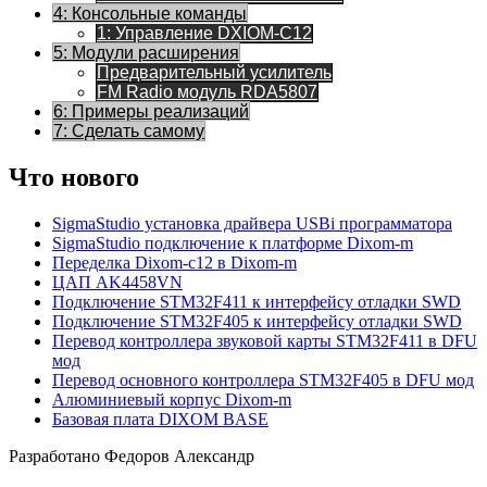
4: Консольные команды
1: Управление DXIOM-C12
5: Модули расширения
Предварительный усилитель
FM Radio модуль RDA5807
6: Примеры реализаций
7: Сделать самому
Что нового
SigmaStudio установка драйвера USBi программатора
SigmaStudio подключение к платформе Dixom-m
Переделка Dixom-c12 в Dixom-m
ЦАП AK4458VN
Подключение STM32F411 к интерфейсу отладки SWD
Подключение STM32F405 к интерфейсу отладки SWD
Перевод контроллера звуковой карты STM32F411 в DFU
мод
Перевод основного контроллера STM32F405 в DFU мод
Алюминиевый корпус Dixom-m
Базовая плата DIXOM BASE
Разработано Федоров Александр