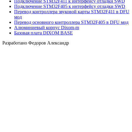
Подключение STM32F411 к интерфейсу отладки SWD
Подключение STM32F405 к интерфейсу отладки SWD
Перевод контроллера звуковой карты STM32F411 в DFU
мод
Перевод основного контроллера STM32F405 в DFU мод
Алюминиевый корпус Dixom-m
Базовая плата DIXOM BASE
Разработано Федоров Александр