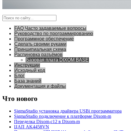
FAQ Часто задаваемые вопросы
Руководство по программированию
Программное обеспечение
Сделать своими руками
Принципиальная схема
Распиновка разъёмов
Базовая плата DIXOM BASE
Инструкции
Исходный код
Блог
База знаний
Документация и файлы
Что нового
SigmaStudio установка драйвера USBi программатора
SigmaStudio подключение к платформе Dixom-m
Переделка Dixom-c12 в Dixom-m
ЦАП AK4458VN