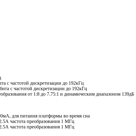
ц
ита с частотой дискретизации до 192кГц
 бита с частотой дискретизации до 192кГц
бразования от 1:8 до 7.75:1 и динамическим диапазоном 139дБ
00мА, для питания платформы во время сна
.5А частота преобразования 1 МГц
.5А частота преобразования 1 МГц