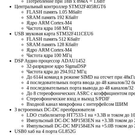
Потребление при 18В х 89мА = 1.6Вт
Центральный контроллер STM32F405RGT6
FLASH память 1.05 Мбайт
SRAM память 192 Кбайт
Ядро ARM Cortex-M4
Частота ядра 168 МГц
USB звуковая карта STM32F411CEU6
FLASH память 512 Кбайт
SRAM память 128 Кбайт
Ядро ARM Cortex-M4
Частота ядра 100 МГц
DSP Аудио процессор ADAU1452
32-разрядное ядро SigmaDSP
Частота ядра до 294.912 МГц
До 6144 команд в режиме SIMD на отсчет при 48кГ
4 последовательных порта ввода до 48 каналов/32 б
4 последовательных порта вывода до 48 каналов/32
До 8 стереофонических ASRC с коэффициентом прео
Стереофонические вход и выход S/PDIF
Входной канал микрофона с интерфейсом ШИМ
3 встроенных DC-DC преобразователя
LDO стабилизатор HT7533-1 на +3.3В и током до 1
Импульсный DC-DC MP1583EN на +3.3В током до 2
Импульсный DC-DC MP1584EN на +5.0В током до 2
USB0 хаб на 4 порта GL852G