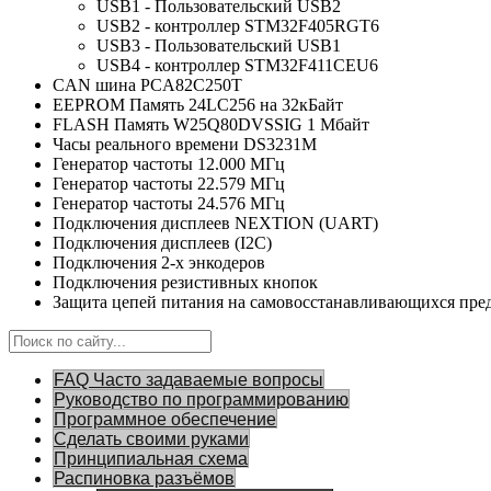
USB1 - Пользовательский USB2
USB2 - контроллер STM32F405RGT6
USB3 - Пользовательский USB1
USB4 - контроллер STM32F411CEU6
CAN шина PCA82C250T
EEPROM Память 24LC256 на 32кБайт
FLASH Память W25Q80DVSSIG 1 Мбайт
Часы реального времени DS3231M
Генератор частоты 12.000 МГц
Генератор частоты 22.579 МГц
Генератор частоты 24.576 МГц
Подключения дисплеев NEXTION (UART)
Подключения дисплеев (I2C)
Подключения 2-х энкодеров
Подключения резистивных кнопок
Защита цепей питания на самовосстанавливающихся пре
FAQ Часто задаваемые вопросы
Руководство по программированию
Программное обеспечение
Сделать своими руками
Принципиальная схема
Распиновка разъёмов