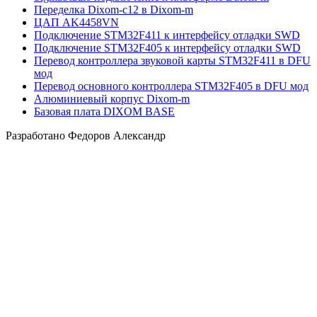
Переделка Dixom-c12 в Dixom-m
ЦАП AK4458VN
Подключение STM32F411 к интерфейсу отладки SWD
Подключение STM32F405 к интерфейсу отладки SWD
Перевод контроллера звуковой карты STM32F411 в DFU
мод
Перевод основного контроллера STM32F405 в DFU мод
Алюминиевый корпус Dixom-m
Базовая плата DIXOM BASE
Разработано Федоров Александр