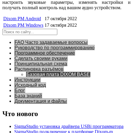
настроить звуковые параметры, изменять настройки и
получать полный контроль над вашим аудио устройством.
Dixom PM Android
17 октября 2022
Dixom PM Windows
17 октября 2022
FAQ Часто задаваемые вопросы
Руководство по программированию
Программное обеспечение
Сделать своими руками
Принципиальная схема
Распиновка разъёмов
Базовая плата DIXOM BASE
Инструкции
Исходный код
Блог
База знаний
Документация и файлы
Что нового
SigmaStudio установка драйвера USBi программатора
SigmaStudio подключение к платформе Dixom-m