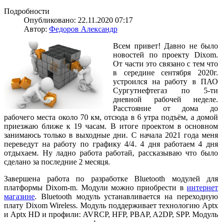
Подробности
Опубликовано: 22.11.2020 07:17
Автор:
Федоров Александр
Всем привет! Давно не было
новостей по проекту Dixom.
От части это связано с тем что
в середине сентября 2020г.
устроился на работу в ПАО
Сургутнефтегаз по 5-ти
дневной рабочей неделе.
Расстояние от дома до
рабочего места около 70 км, отсюда в 6 утра подъём, а домой
приезжаю ближе к 19 часам. В итоге проектом в основном
занимаюсь только в выходные дни. С начала 2021 года меня
переведут на работу по графику 4/4. 4 дня работаем 4 дня
отдыхаем. Ну ладно работа работай, рассказываю что было
сделано за последние 2 месяця.
Завершена работа по разработке Bluetooth модулей для
платформы Dixom-m. Модули можно приобрести в
интернет
магазине
. Bluetooth модуль устанавливается на переходную
плату Dixom Wireless. Модуль поддерживает технологию Aptx
и Aptx HD и профили: AVRCP, HFP, PBAP, A2DP, SPP. Модуль