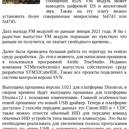
сообщений RDS. FM модуль может
выводить цифровой I2S и аналоговый
звук. Также на эту плату можно
установить более совершенные микросхемы Si4743 или
Si4745.
Дата выхода FM модулей не раньше января 2021 года. Я бы с
радостью выпустил FM модули пораньше но чувствую что
раньше не получится, не хватает свободного времени...
Далее была проведена большая работа по переезду на новую
среду разработки. До этого момента, для написания прошивок
я пользовался программой Atollic TrueStudio. Недавно
компания STMicroelectronics выпустила собственную среду
разработки STM32CubeIDE. Также все проекты подключил к
система контроля версии SVN.
Выпущена прошивка версии 3.021 для платформы Dixom-m, в
скором времени будет выпущена прошивка для платформы
Dixom-c12 с похожими изменениями. Главной особенностью
новой прошивки это новый USB драйвер. Теперь в платформе
доступно 2 способа передачи данных это Cutom HID и + CDC
также можно отнести обычный HID для передачи команд
обычных HID устройств типа мышки и клавиатуры. Это было
необходимо реализовать для увеличения полосы пропускания
данных по шине USB с основного контроллера на хост и