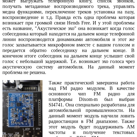
может выгружать телефонную книгу, список звонков,
получать метаданные воспроизводимого трека, управлять
медиа функциями, переключение треков установка на пазу,
воспроизведение и т.д. Правда есть одна проблема которая
возникает при громкой связи Hends Free. И у этой проблемы
есть название, "Акустическое эхо" она возникает когда голос
собеседника который находится на дальнем конце телефонной
линии воспроизводится динамиками автомобиля и этот же
голос захватывается микрофоном вместе с вашим голосом и
передается обратно собеседнику на дальнем конце. В
конечном итоге собеседник на дальнем конце услышит свой
голос с небольшой задержкой. Т.е. возникает эхо голоса чрез
акустическую систему автомобиля. На данный момент
проблема не решена.
Также практический завершена работа
над FM радио модулем. В качестве
основного чип FM радио для
платформы Dixom-m был выбран
SI4741. Она специально разработана для
автомобильной промышленности. На
данный момент модуль научили ловить
радиостанции в FM диапазоне. Также
этот модуль будет поддерживать AM
частоты и получение текстовых