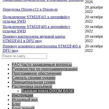
2026
20 декабря
Переделка Dixom-c12 в Dixom-m
2022
Подключение STM32F411 к интерфейсу
20 октября
отладки SWD
2022
Подключение STM32F405 к интерфейсу
20 октября
отладки SWD
2022
Перевод контроллера звуковой карты
20 октября
STM32F411 в DFU мод
2022
Перевод основного контроллера STM32F405 в
20 октября
DFU мод
2022
FAQ Часто задаваемые вопросы
Руководство по программированию
Программное обеспечение
Сделать своими руками
Принципиальная схема
Распиновка разъёмов
Базовая плата DIXOM BASE
Инструкции
Исходный код
Блог
База знаний