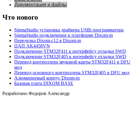
Документация и файлы
Что нового
SigmaStudio установка драйвера USBi программатора
SigmaStudio подключение к платформе Dixom-m
Переделка Dixom-c12 в Dixom-m
ЦАП AK4458VN
Подключение STM32F411 к интерфейсу отладки SWD
Подключение STM32F405 к интерфейсу отладки SWD
Перевод контроллера звуковой карты STM32F411 в DFU
мод
Перевод основного контроллера STM32F405 в DFU мод
Алюминиевый корпус Dixom-m
Базовая плата DIXOM BASE
Разработано Федоров Александр